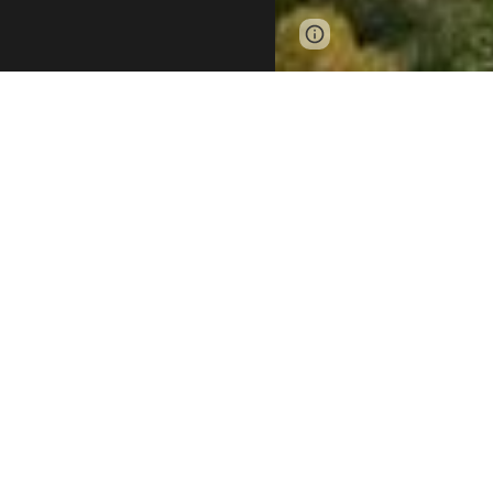
Report abuse
La nostra st
L’Agriturismo nasce
Cognato, all’intern
Contessa potrai deg
ed impasti oltre a 
produzione propria
e riposare nelle no
prenotazioni per fe
biologici. Nella g
restaurato e dotato
tranquillità e del 