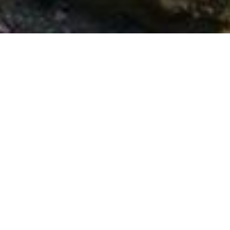
 falde della foresta Naturalistica del Parco di Gallipoli
ano, uno dei borghi più belli d’Italia . Al Molino Della
i, produzioni lattiero casearia, carni ortaggi, farine
a gustare cibi e prodotti tipici della Basilicata e di
 torrente Camastra, attraverso il boschetto di faggeto,
to l’anno dal lunedì alla domenica, accettiamo
sala potrete degustare dei succulenti e ricchi piatti
ontessa nasce nel 2004 in un vecchio molino del 1800
la ns. struttura di poter godere al meglio della