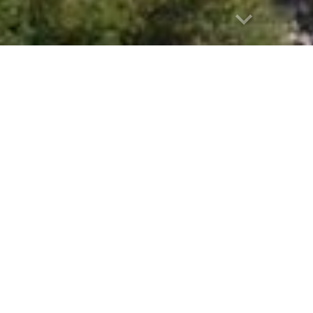
oria
 in un antico mulino Baronale del XII restaurato da pochi anni,alle
o alle Dolomiti Lucane e vicino al Comune – presepe di Castel mezz
ustare affettati, conserve, stuzzichini, prosciutto e pane caserecc
vini ed acque tutti rigorosamente locali. Nella nostra Azienda,oltre 
, potrete rilassarvi facendo passeggiate ecologiche sul greto del
stre accoglienti camere dotate di tutti i confort. Siamo aperti tut
ste e banchetti di ogni genere. Nella nostra accogliente e tipica 
alleria potrete vedere le immagini . L’Agriturismo Molino della C
 di tutti i migliori confort che permettere a chi soggiorna presso 
relax che cercate quando venite il Basilicata.